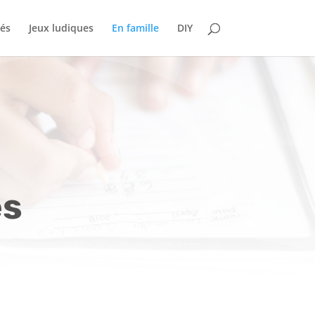
tés
Jeux ludiques
En famille
DIY
és