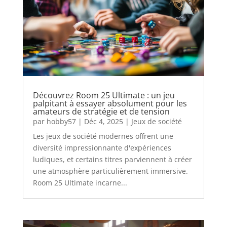
Découvrez Room 25 Ultimate : un jeu
palpitant à essayer absolument pour les
amateurs de stratégie et de tension
par
hobby57
|
Déc 4, 2025
|
Jeux de société
Les jeux de société modernes offrent une
diversité impressionnante d'expériences
ludiques, et certains titres parviennent à créer
une atmosphère particulièrement immersive.
Room 25 Ultimate incarne...