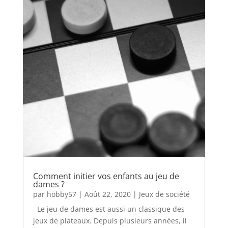
Comment initier vos enfants au jeu de
dames ?
par
hobby57
|
Août 22, 2020
|
Jeux de société
Le jeu de dames est aussi un classique des
jeux de plateaux. Depuis plusieurs années, il