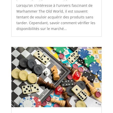
Lorsqu'on s'intéresse à l'univers fascinant de
Warhammer The Old World, il est souvent
tentant de vouloir acquérir des produits sans
tarder. Cependant, savoir comment vérifier les
disponibilités sur le marché...