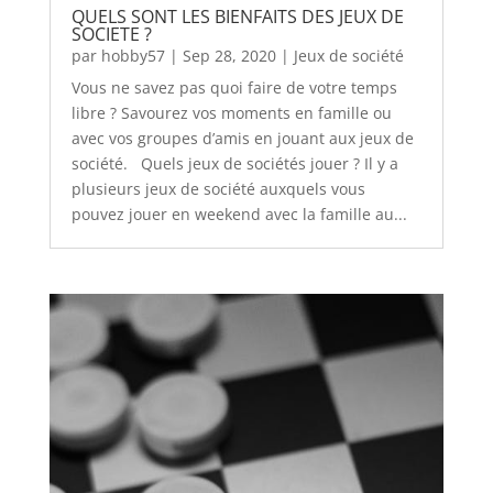
QUELS SONT LES BIENFAITS DES JEUX DE
SOCIETE ?
par
hobby57
|
Sep 28, 2020
|
Jeux de société
Vous ne savez pas quoi faire de votre temps
libre ? Savourez vos moments en famille ou
avec vos groupes d’amis en jouant aux jeux de
société. Quels jeux de sociétés jouer ? Il y a
plusieurs jeux de société auxquels vous
pouvez jouer en weekend avec la famille au...