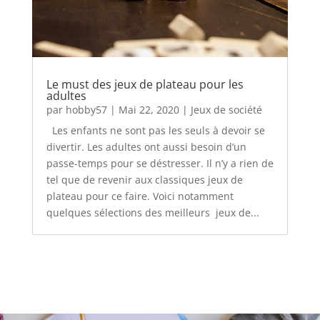
Le must des jeux de plateau pour les
adultes
par
hobby57
|
Mai 22, 2020
|
Jeux de société
Les enfants ne sont pas les seuls à devoir se
divertir. Les adultes ont aussi besoin d’un
passe-temps pour se déstresser. Il n’y a rien de
tel que de revenir aux classiques jeux de
plateau pour ce faire. Voici notamment
quelques sélections des meilleurs jeux de...